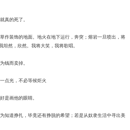
他就真的死了。
野草作装饰的地面。地火在地下运行，奔突；熔岩一旦喷出，将
我坦然，欣然。我将大笑，我将歌唱。
够为钱而卖掉。
发一点光，不必等候炬火
最好是画他的眼睛。
因为知道挣扎，毕竟还有挣脱的希望；若是从奴隶生活中寻出美