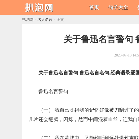
首页
句子大全
扒泡网
>
名人名言
> 正文
​关于鲁迅名言警句
2023-07-18 14:
关于鲁迅名言警句 鲁迅名言名句,经典语录爱
鲁迅名言警句
（一） 我自己觉得我的记忆好像被刀刮过了
几片还会翻腾，闪烁，然而中间混着血丝，连我自
（二） 我在蒙胧中，又隐约听到远处爆竹声