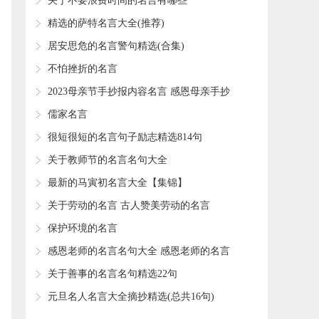
言警句【合集19句】
​关于不要浪费时间的名言有哪些
​精选的萨特名言大全(推荐)
​居安思危的名言警句精选(合集)
​不怕挫折的名言
​2023母亲节手抄报内容名言 感恩母亲手抄
报文字内容
​儒家名言
​很短很短的名言句子励志精选814句
​关于教师节的名言名句大全
​最新的马寅初名言大全【集锦】
​关于劳动的名言 古人赞美劳动的名言
​保护环境的名言
​感恩老师的名言名句大全 感恩老师的名言
名句有哪些
​关于善事的名言名句精选22句
​元旦名人名言大全摘抄精选(总共16句)