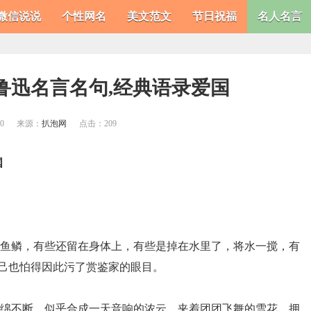
微信说说
个性网名
美文范文
节日祝福
名人名言
 鲁迅名言名句,经典语录爱国
50
来源：
扒泡网
点击：
209
国
的鱼鳞，有些还留在身体上，有些是掉在水里了，将水一搅，有
己也怕得因此污了赏鉴家的眼目。
联绵不断，似乎合成一天音响的浓云，夹着团团飞舞的雪花，拥