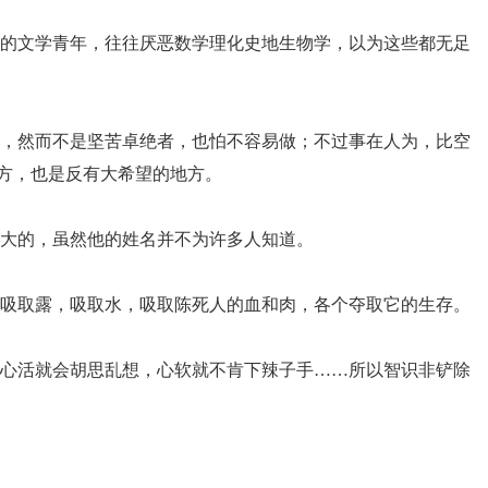
前的文学青年，往往厌恶数学理化史地生物学，以为这些都无足
的，然而不是坚苦卓绝者，也怕不容易做；不过事在人为，比空
方，也是反有大希望的地方。
伟大的，虽然他的姓名并不为许多人知道。
而吸取露，吸取水，吸取陈死人的血和肉，各个夺取它的生存。
。心活就会胡思乱想，心软就不肯下辣子手……所以智识非铲除