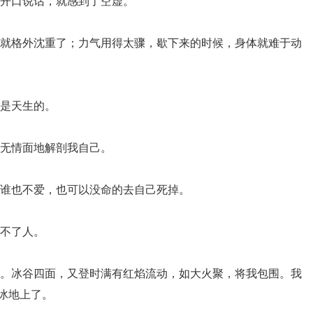
我开口说话，就感到了空虚。
伤就格外沈重了；力气用得太骤，歇下来的时候，身体就难于动
，是天生的。
更无情面地解剖我自己。
是谁也不爱，也可以没命的去自己死掉。
做不了人。
蛇。冰谷四面，又登时满有红焰流动，如大火聚，将我包围。我
冰地上了。