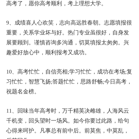
高考了，愿你高考顺利，考上理想大学。
9、成绩喜人心欢笑，志向高远胜春朝。志愿填报很
重要，关系学业坏与好。热门专业虽很好，自身发
展要顾到。谨慎咨询多沟通，切莫填报太匆匆。兴
趣爱好放心中，顺利报考又成功。
10、高考忙忙，自信亮相;学习忙忙，成功在考场;复
习忙忙，智慧飞扬;答题忙忙，思路舒畅;今日高考，
祝题名金榜。
11、回味当年高考时，万千精英决雌雄，人海风云
千机变，回头望时一场风。如今你要过此路，给句
心得来呵护。凡事总有前中后。前莫焦，中莫乱，