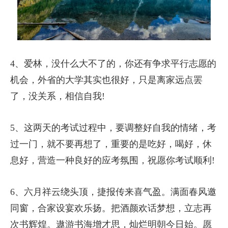
4、爱林，没什么大不了的，你还有争求平行志愿的
机会，外省的大学其实也很好，只是离家远点罢
了，没关系，相信自我!
5、这两天的考试过程中，要调整好自我的情绪，考
过一门，就不要再想了，重要的是吃好，喝好，休
息好，营造一种良好的应考氛围，祝愿你考试顺利!
6、六月祥云绕头顶，捷报传来喜气盈。满面春风邀
同窗，合家设宴欢乐扬。把酒颜欢话梦想，立志再
次书辉煌。遨游书海增才思，灿烂明朝今日始。愿