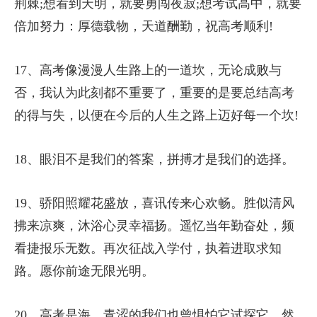
荆棘;想看到天明，就要勇闯夜寂;想考试高中，就要
倍加努力：厚德载物，天道酬勤，祝高考顺利!
17、高考像漫漫人生路上的一道坎，无论成败与
否，我认为此刻都不重要了，重要的是要总结高考
的得与失，以便在今后的人生之路上迈好每一个坎!
18、眼泪不是我们的答案，拼搏才是我们的选择。
19、骄阳照耀花盛放，喜讯传来心欢畅。胜似清风
拂来凉爽，沐浴心灵幸福扬。遥忆当年勤奋处，频
看捷报乐无数。再次征战入学付，执着进取求知
路。愿你前途无限光明。
20、高考是海，青涩的我们也曾惧怕它试探它。然