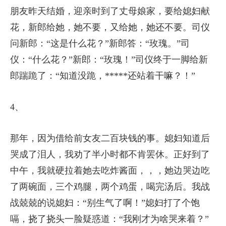
朋友昨天结婚，迎亲时到了丈母娘家，要给媳妇献
花，新郎给她，她不要，又给她，她还不要。司仪
问新郎：“这是什么花？”新郎答：“玫瑰。”司
仪：“什么花？”新郎：“玫瑰！”司仪终于一脚给新
郎踹跪了：“知道没跪，*****还站着干嘛？！”
4、
那年，因为借给前女友二百块钱的事。媳妇知道后
哭成了泪人，我劝了半小时都不肯罢休。正好到了
中午，我就硬拉着她去吃炸酱面，，，她边哭边吃
了两碗面，三个鸡腿，两个鸡蛋，喝完汤后。我战
战兢兢的说媳妇：“别生气了啊！”媳妇打了个饱
嗝，挠了挠头一脸疑惑道：“我刚才为啥哭来着？”